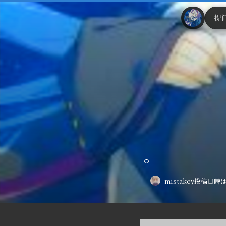
提
。
mistakey
投稿日時は 2