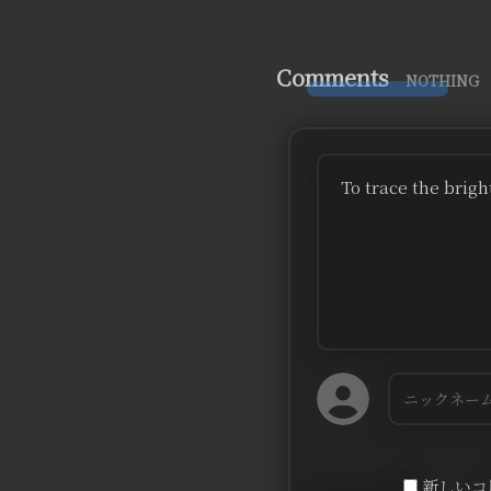
Comments
NOTHING
To trace the brig
新しいコ