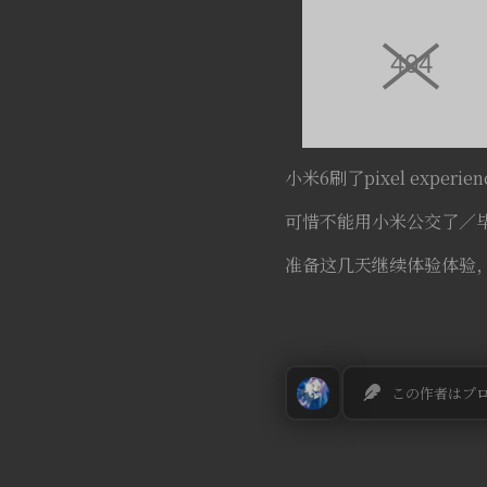
小米6刷了pixel exper
可惜不能用小米公交了／
准备这几天继续体验体验，
この作者はプ