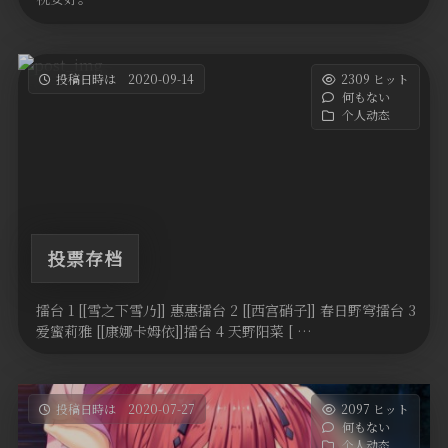
投稿日時は 2020-09-14
2309 ヒット
何もない
个人动态
投票存档
擂台 1 [[雪之下雪乃]] 惠惠擂台 2 [[西宫硝子]] 春日野穹擂台 3
爱蜜莉雅 [[康娜卡姆依]]擂台 4 天野阳菜 [ …
投稿日時は 2020-07-27
2097 ヒット
何もない
个人动态