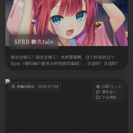
SPRB 静久tale
保安在哪儿？保安在哪儿？快来管管啊，这个时候放这个
bgm（疑似紬の夏休み的纯音改编版），合适吗？合适吗？
nmdwsm，你们这是什么 …
投稿日時は 2020-07-04
2185 ヒット
何もない
个人动态