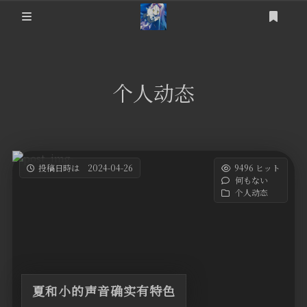
ログイン
登録
提问箱
个人动态
About
Friends
Articles
投稿日時は 2024-04-26
9496 ヒット
何もない
ErogameList
NC-Raws新番
个人动态
后台
游戏杂记
个人动态
科技相关
夏和小的声音确实有特色