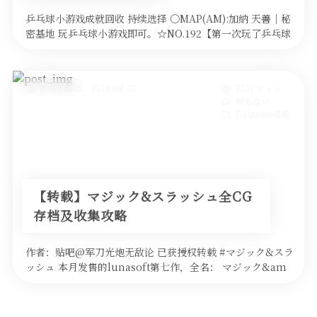
动画
乒乓球小游戏成就回收 持续选择 ○MAP(AM):加納 天善│秘
密基地 玩乒乓球小游戏即可。☆NO.192【第一次玩了乒乓球
其他
小游戏 …
投稿日時は 2018-08-02
3231 ヒット
何もない
Galgame相关
【转载】マジック&スラッシュ全CG
存档及收集攻略
作者：贴吧@军刀光炮无敌论 已获授权转载 #マジック&スラ
ッシュ 本月发售的lunasoft第七作，全名： マジック&am
…