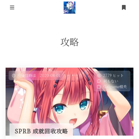
ログイン
登録
提问箱
攻略
About
Friends
Articles
投稿日時は 2020-08-01
2779 ヒット
何もない
ErogameList
NC-Raws新番
Galgame相关
后台
游戏杂记
个人动态
科技相关
SPRB 成就回收攻略