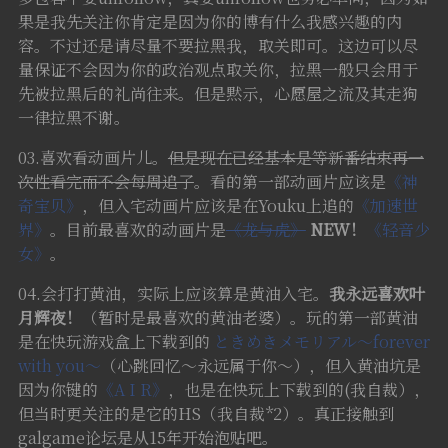
动画
果是我先关注你肯定是因为你的博有什么我感兴趣的内
容。不过还是请尽量不要拉黑我，取关即可。这边可以尽
其他
量保证不会因为你的政治观点取关你，拉黑一般只会用于
先被拉黑后的礼尚往来。但是黙示，心愿屋之流及其走狗
一律拉黑不谢。
03.喜欢看动画片儿。
但是现在已经基本是等新番结束再一
次性看完而不会每周追了
。看的第一部动画片应该是
《神
奇宝贝》
，但入宅动画片应该是在Youku上追的
《加速世
界》
。目前最喜欢的动画片是
《龙与虎》
NEW！
《轻音少
女》
。
04.会打打黄油，实际上应该算是黄油入宅。
我永远喜欢叶
月辉夜！
（暂时是最喜欢的黄油老婆）。玩的第一部黄油
是在快玩游戏盒上下载到的
ときめきメモリアル～forever
with you～
（心跳回忆～永远属于你～），但入黄油坑是
因为你键的
《A I R》
，也是在快玩上下载到的(我自裁），
但当时更关注的是它的HS（我自裁*2）。真正接触到
galgame论坛是从15年开始泡贴吧。