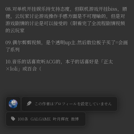
08.对单机开挂娱乐持支持态度，但联机游戏开挂biss，顺
便，云玩家讨论游戏操作手感方面是不可理喻的，但是对
游戏剧情的讨论是可以接受的（限看完了全流程剧情视频
的云玩家
09.偶尔剪剪视频，是个透明up主.然后数位板子买了=会画
了系列
10.音乐的话喜欢听ACG的，本子的话喜好是「正太
×loli」或百合（
この作者はプロフィールを設定していません
100条
GALGAME
叶月辉夜
微博