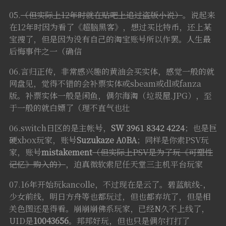
05.
（但实际上12年时就在贴吧上追过盗版小说）
。说起来
在12年时因为看了《超脑黑客》，想过买比特币，还上某
宝搜了，但是因为没有自己的淘宝账号所以作罢。人生最
后悔事件之一（确信
06.言归正传，非常感兴趣的黄油会买实体，感觉一般的就
网盘见，觉得不错的会补票实体或sbeam或dl或fanza
版。补票实体一般是闲鱼，偶尔海淘（垃圾屋.JPG），至
于一般的就白嫖了（理不直气也壮
06.switch日区的是主帐号，
SW 3961 8342 4224
；也是巨
硬xbox玩家，账号
Suzukaze A0BA
；同样是你索PSV玩
家，账号
mistakement
（但实际上PSV是为了玩《可塑性
记忆》购入的）
，迫真微软索尼任天堂三主机平台玩家
07.16年开始玩kancolle，不过现在是云了。碧蓝航线-，
少女前线，明日方舟等也都玩过，但也都弃坑了，但是相
关色图还是得看。崩崩崩佛系玩家，已经N久不上线了，
UID是
10043656
。邦邦好玩，但也只是偶尔打打了