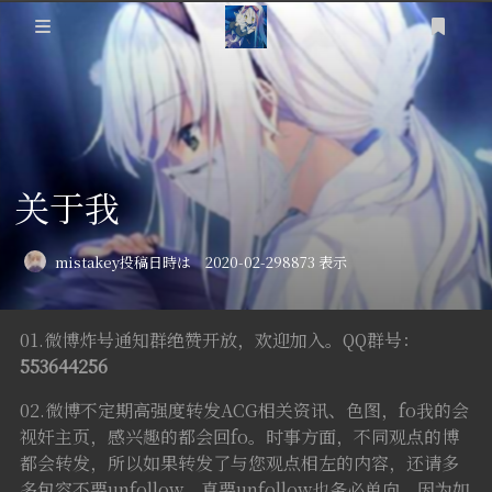
ログイン
登録
提问箱
About
关于我
Friends
Articles
mistakey
投稿日時は 2020-02-29
8873 表示
ErogameList
NC-Raws新番
​​01.微博炸号通知群绝赞开放，欢迎加入。QQ群号：
后台
游戏杂记
553644256
个人动态
02.微博不定期高强度转发ACG相关资讯、色图，fo我的会
视奸主页，感兴趣的都会回fo。时事方面，不同观点的博
科技相关
都会转发，所以如果转发了与您观点相左的内容，还请多
多包容不要unfollow，真要unfollow也务必单向，因为如