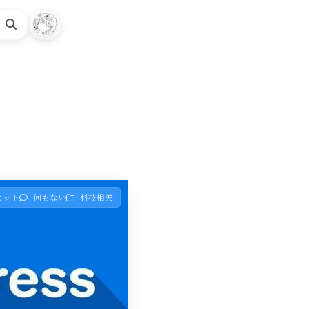
検
索
 ヒット
何もない
科技相关