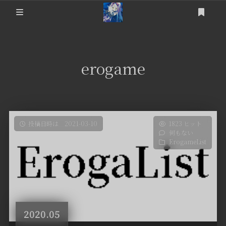
ログイン
登録
提问箱
erogame
About
Friends
Articles
投稿日時は 2021-03-10
1823 ヒット
何もない
ErogameList
NC-Raws新番
ErogameList
后台
游戏杂记
个人动态
科技相关
2020.05