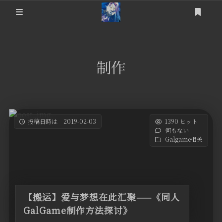
ログイン
登録
提问箱
制作
About
Friends
Articles
投稿日時は 2019-02-03
1390 ヒット
何もない
ErogameList
NC-Raws新番
Galgame相关
后台
游戏杂记
个人动态
【搬运】爱与梦想在此汇聚——《同人
科技相关
GalGame制作方法探讨》